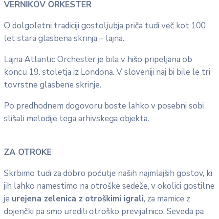
VERNIKOV ORKESTER
O dolgoletni tradiciji gostoljubja priča tudi več kot 100
let stara glasbena skrinja – lajna.
Lajna Atlantic Orchester je bila v hišo pripeljana ob
koncu 19. stoletja iz Londona. V sloveniji naj bi bile le tri
tovrstne glasbene skrinje.
Po predhodnem dogovoru boste lahko v posebni sobi
slišali melodije tega arhivskega objekta.
ZA OTROKE
Skrbimo tudi za dobro počutje naših najmlajših gostov, ki
jih lahko namestimo na otroške sedeže, v okolici gostilne
je
urejena zelenica z otroškimi igrali
, za mamice z
dojenčki pa smo uredili otroško previjalnico. Seveda pa