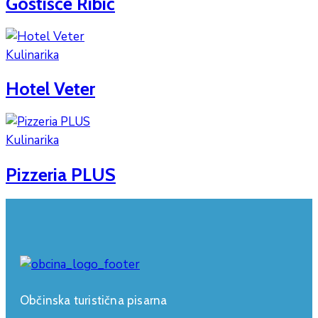
Gostišče Ribič
Kulinarika
Hotel Veter
Kulinarika
Pizzeria PLUS
Občinska turistična pisarna