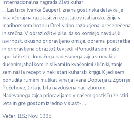
Internacionalna nagrada Zlati kuhar
… Lastnica Ivanka Šauperl, znana gostinska delavka, je
bila včeraj na razglasitvi rezultatov italijanske žirije v
mariborskem hotelu Orel vidno razburjena, presenečena
in srečna. V obrazložitvi piše, da so komisijo navdušili
izvirnost, okusno pripravljeno omizje, oprema, postrežba
in pripravljena obrazložitev jedi. »Ponudila sem našo
specialiteto, domačega nadevanega zajca v omaki z
dušenim jabolkom in slivami in kvašenimi žličniki, zanje
sem našla recept v neki stari kuharski knjigi. K jedi sem
ponudila rumeni muškat vinarja Ivana Doplerja iz Zgornje
Počehove, žirija je bila navdušena nad izborom.
Nadevanega zajca pripravljamo v našem gostišču že štiri
leta in gre gostom izredno v slast« …
Večer, B.S.; Nov. 1985