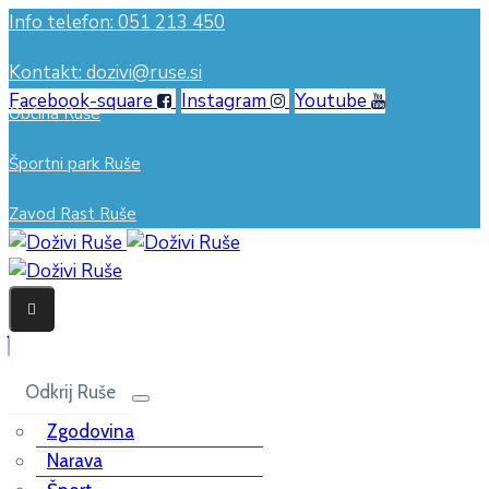
Info telefon: 051 213 450
Kontakt: dozivi@ruse.si
Facebook-square
Instagram
Youtube
Občina Ruše
Športni park Ruše
Zavod Rast Ruše
Odkrij Ruše
Zgodovina
Narava