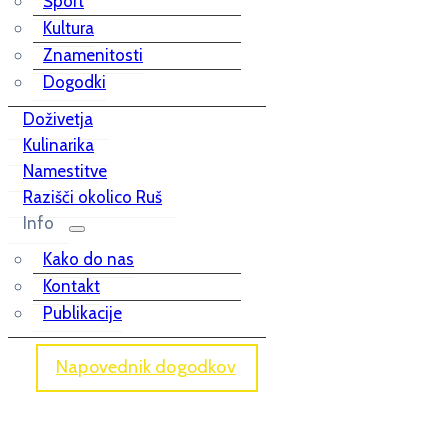
Šport
Kultura
Znamenitosti
Dogodki
Doživetja
Kulinarika
Namestitve
Razišči okolico Ruš
Info
Kako do nas
Kontakt
Publikacije
Napovednik dogodkov